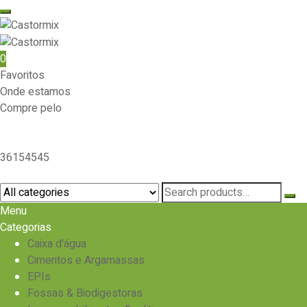
0
Favoritos
Onde estamos
Compre pelo
Televendas
36154545
Pesquisar Produto
Search
for:
Menu
Categorias
Caixa d'água
Cimentos e Argamassas
EPIs
Fossas & Biodigestoras