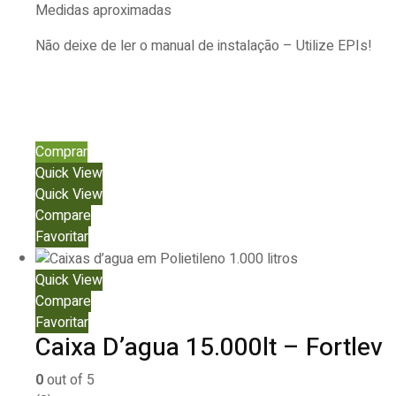
Medidas aproximadas
Não deixe de ler o manual de instalação – Utilize EPIs!
Comprar
Quick View
Quick View
Compare
Favoritar
Quick View
Compare
Favoritar
Caixa D’agua 15.000lt – Fortlev
0
out of 5