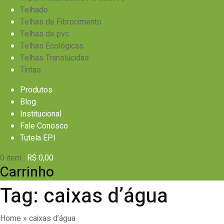
Telhado
Telhas de Fibrocimento
Telhas de pvc
Telhas Ecológicas
Telhas Translúcidas
Tintas
Skip
Produtos
to
Blog
content
Institucional
Fale Conosco
Tutela EPI
0
item :
R$
0,00
Carrinho
Tag:
caixas d’água
Home
»
caixas d’água